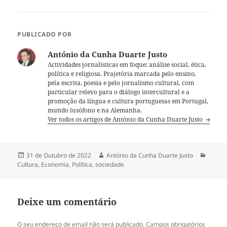
PUBLICADO POR
António da Cunha Duarte Justo
Actividades jornalísticas em foque: análise social, ética,
política e religiosa. Prajetória marcada pelo ensino,
pela escrita, poesia e pelo jornalismo cultural, com
particular relevo para o diálogo intercultural e a
promoção da língua e cultura portuguesas em Portugal,
mundo lusófono e na Alemanha.
Ver todos os artigos de António da Cunha Duarte Justo
Publicado
31 de Outubro de 2022
Autor
António da Cunha Duarte Justo
Categ
Cultura
a
,
Economia
,
Política
,
sociedade
Deixe um comentário
O seu endereço de email não será publicado.
Campos obrigatórios