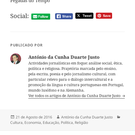
Pegadas do Tempo
Social:
PUBLICADO POR
António da Cunha Duarte Justo
Actividades jornalísticas em foque: análise social, ética,
política e religiosa. Prajetória marcada pelo ensino,
pela escrita, poesia e pelo jornalismo cultural, com
particular relevo para o diálogo intercultural e a
promoção da língua e cultura portuguesas em Portugal,
mundo lusófono e na Alemanha.
Ver todos os artigos de António da Cunha Duarte Justo
Publicado
21 de Agosto de 2016
Autor
António da Cunha Duarte Justo
Categor
Cultura
a
,
Economia
,
Educação
,
Política
,
Religião