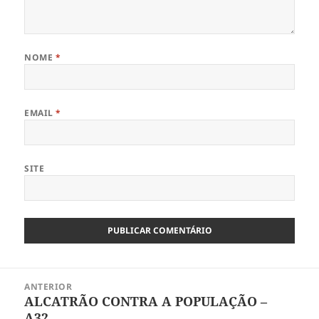
NOME
*
EMAIL
*
SITE
Navegação
ANTERIOR
de
ALCATRÃO CONTRA A POPULAÇÃO –
Artigo
artigos
A32