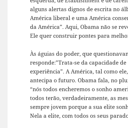
esquerda, de Etablishment e de caren
alguns alertas dignos de escrita no 
América liberal e uma América conser
da América”. Aqui, Obama não se rev
Ele quer construir pontes para melho
Às águias do poder, que questionavam
responde:”Trata-se da capacidade de
experiência”. A América, tal como ele
antecipa o futuro. Obama fala, no pl
“nós todos encheremos o sonho amer
todos terão, verdadeiramente, as me
sempre jovem porque a sua elite son
Nela a elite, com todos os seus parad