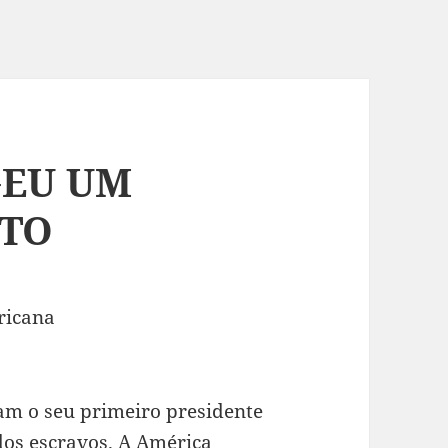
GEU UM
ETO
ricana
am o seu primeiro presidente
dos escravos. A América