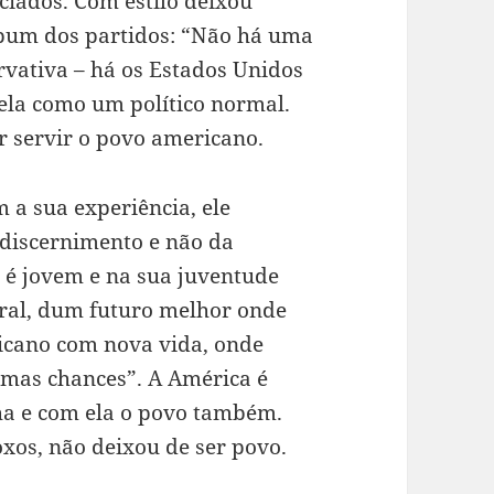
ciados. Com estilo deixou
álbum dos partidos: “Não há uma
vativa – há os Estados Unidos
ela como um político normal.
r servir o povo americano.
 a sua experiência, ele
 discernimento e não da
, é jovem e na sua juventude
ural, dum futuro melhor onde
icano com nova vida, onde
smas chances”. A América é
ha e com ela o povo também.
oxos, não deixou de ser povo.