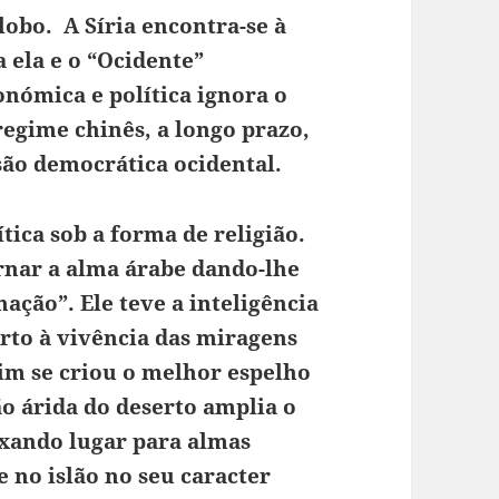
globo. A Síria encontra-se à
a ela e o “Ocidente”
nómica e política ignora o
regime chinês, a longo prazo,
são democrática ocidental.
tica sob a forma de religião.
ornar a alma árabe dando-lhe
nação”. Ele teve a inteligência
erto à vivência das miragens
sim se criou o melhor espelho
o árida do deserto amplia o
xando lugar para almas
e no islão no seu caracter