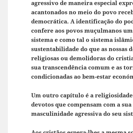
agressivo de maneira especial expr
acantonados no meio do povo receb
democrática. A identificação do pod
confere aos povos muçulmanos um 
sistema e como tal o sistema islâm
sustentabilidade do que as nossas d
religiosas ou demolidoras do cris
sua transcendência comum e as tor
condicionadas ao bem-estar econó
Um outro capítulo é a religiosida
devotos que compensam com a sua f
masculinidade agressiva do seu sist
Aos cristãos espera-lhes a mesma so