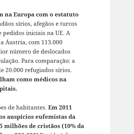
em na Europa com o estatuto
ãos sírios, afegãos e turcos
pedidos iniciais na UE. A
a Áustria, com 113.000
aior número de deslocados
pulação. Para comparação: a
 20.000 refugiados sírios.
abalham como médicos na
itais.
ões de habitantes.
Em 2011
b os auspícios eufemistas da
5 milhões de cristãos (10% da