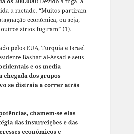
a os 300.000!
Devido à fuga, a
ida a metade. “Muitos partiram
stagnação económica, ou seja,
utros sírios fugiram” (1).
o pelos EUA, Turquia e Israel
esidente Bashar al-Assad e seus
ocidentais e os media
 a chegada dos grupos
o se distraia a correr atrás
 potências, chamem-se elas
égia das insurreições e das
teresses económicos e