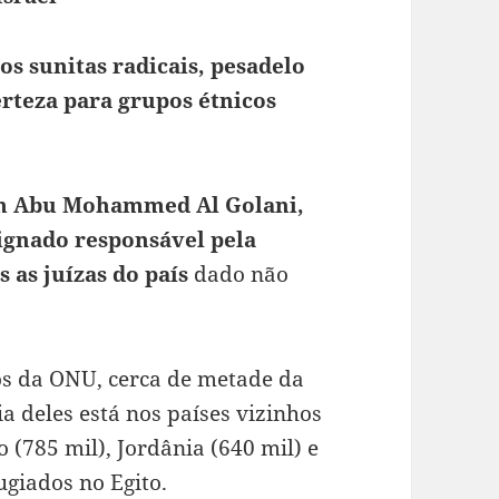
os sunitas radicais, pesadelo
certeza para grupos étnicos
com Abu Mohammed Al Golani,
ignado responsável pela
s as juízas do país
dado não
os da ONU, cerca de metade da
ia deles está nos países vizinhos
o (785 mil), Jordânia (640 mil) e
ugiados no Egito.