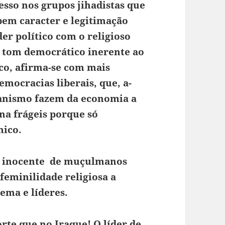
esso nos grupos jihadistas que
em caracter e legitimação
er político com o religioso
tom democrático inerente ao
ico, afirma-se com mais
emocracias liberais, que, a-
tianismo fazem da economia a
na frágeis porque só
mico.
de inocente de muçulmanos
eminilidade religiosa a
ema e líderes.
rte que no Iraque! O líder de