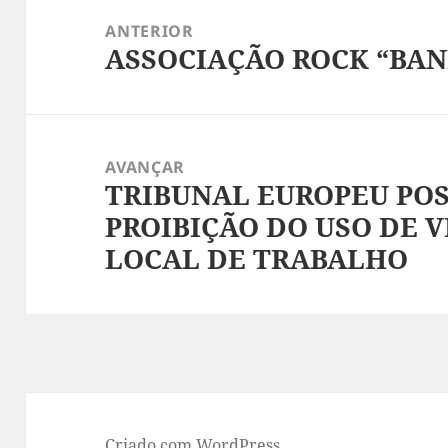
de
ANTERIOR
ASSOCIAÇÃO ROCK “BAN
artigos
Artigo
anterior:
AVANÇAR
TRIBUNAL EUROPEU POS
Artigo
PROIBIÇÃO DO USO DE 
seguinte:
LOCAL DE TRABALHO
Criado com WordPress