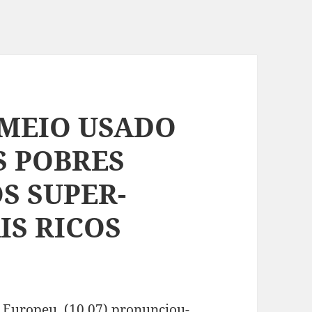
 MEIO USADO
S POBRES
S SUPER-
IS RICOS
 Europeu, (10.07) pronunciou-