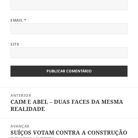
EMAIL
*
SITE
Navegação
ANTERIOR
de
CAIM E ABEL – DUAS FACES DA MESMA
Artigo
artigos
REALIDADE
anterior:
AVANÇAR
SUÍÇOS VOTAM CONTRA A CONSTRUÇÃO
Artigo