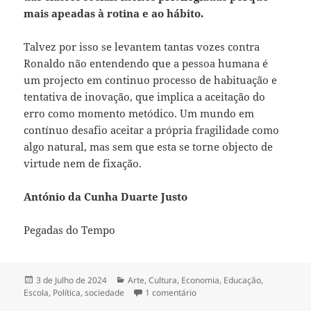
mais apeadas à rotina e ao hábito.
Talvez por isso se levantem tantas vozes contra
Ronaldo não entendendo que a pessoa humana é
um projecto em continuo processo de habituação e
tentativa de inovação, que implica a aceitação do
erro como momento metódico. Um mundo em
contínuo desafio aceitar a própria fragilidade como
algo natural, mas sem que esta se torne objecto de
virtude nem de fixação.
António da Cunha Duarte Justo
Pegadas do Tempo
Publicado
3 de Julho de 2024
Categorias
Arte
,
Cultura
,
Economia
,
Educação
,
Escola
a
,
Política
,
sociedade
1 comentário
em O FENÓMENO DE JOGADO