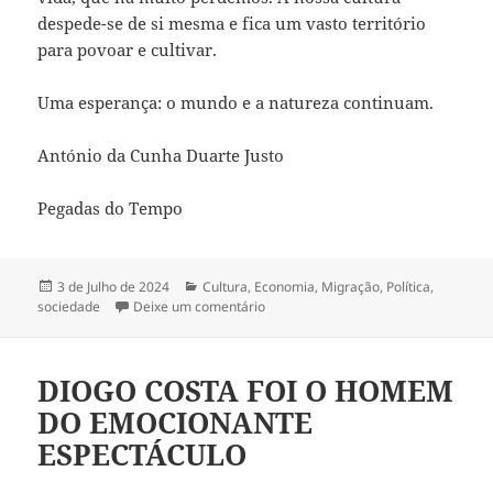
despede-se de si mesma e fica um vasto território
para povoar e cultivar.
Uma esperança: o mundo e a natureza continuam.
António da Cunha Duarte Justo
Pegadas do Tempo
Publicado
3 de Julho de 2024
Categorias
Cultura
,
Economia
,
Migração
,
Política
,
sociedade
a
Deixe um comentário
sobre PARA ONDE VAI A EUROPA
DIOGO COSTA FOI O HOMEM
DO EMOCIONANTE
ESPECTÁCULO