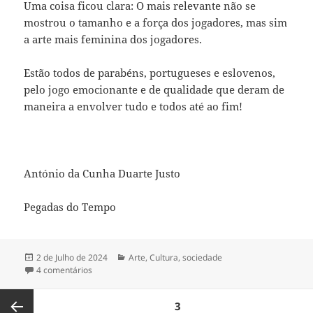
Uma coisa ficou clara: O mais relevante não se
mostrou o tamanho e a força dos jogadores, mas sim
a arte mais feminina dos jogadores.
Estão todos de parabéns, portugueses e eslovenos,
pelo jogo emocionante e de qualidade que deram de
maneira a envolver tudo e todos até ao fim!
António da Cunha Duarte Justo
Pegadas do Tempo
Publicado
2 de Julho de 2024
Categorias
Arte
,
Cultura
,
sociedade
a
4 comentários
em DIOGO COSTA FOI O HOMEM DO EMOCIONANTE E
Paginação
PÁGINA
3