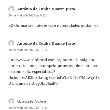
António da Cunha Duarte Justo
diz:
20 de Maio de 2022 às 9:52
ED Guimaraes, interesses e necessidades juntam-se.
António da Cunha Duarte Justo
diz:
20 de Maio de 2022 às 13:40
https://www.cnnbrasil.com.br/internacional/para-
putin-ocidente-descumpriu-promessa-de-otan-nao-
expandir-diz-especialista/?
fbclid=IwAR3lx8lknujj35xkbdWbxXTTxI7Mdwgi1f8-
DTmTanataSnOrgQbipJaaRU
Graciete Nobre
diz:
20 de Maio de 2022 às 13:45