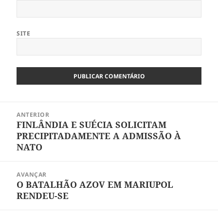
SITE
Navegação
ANTERIOR
de
FINLÂNDIA E SUÉCIA SOLICITAM
Artigo
artigos
PRECIPITADAMENTE A ADMISSÃO À
anterior:
NATO
AVANÇAR
O BATALHÃO AZOV EM MARIUPOL
Artigo
RENDEU-SE
seguinte: