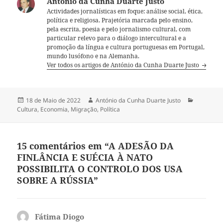
António da Cunha Duarte Justo
Actividades jornalísticas em foque: análise social, ética,
política e religiosa. Prajetória marcada pelo ensino,
pela escrita, poesia e pelo jornalismo cultural, com
particular relevo para o diálogo intercultural e a
promoção da língua e cultura portuguesas em Portugal,
mundo lusófono e na Alemanha.
Ver todos os artigos de António da Cunha Duarte Justo
Publicado
18 de Maio de 2022
Autor
António da Cunha Duarte Justo
Categori
Cultura
a
,
Economia
,
Migração
,
Política
15 comentários em “A ADESÃO DA
FINLÂNCIA E SUÉCIA À NATO
POSSIBILITA O CONTROLO DOS USA
SOBRE A RÚSSIA”
Fátima Diogo
diz: