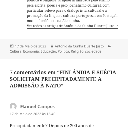
política e religiosa. Prajetória marcada pelo ensino,
pela escrita, poesia e pelo jornalismo cultural, com
particular relevo para o diálogo intercultural e a
promoção da língua e cultura portuguesas em Portugal,
mundo lusófono e na Alemanha.
Ver todos os artigos de António da Cunha Duarte Justo
Publicado
17 de Maio de 2022
Autor
António da Cunha Duarte Justo
Categori
Cultura
a
,
Economia
,
Educação
,
Política
,
Religião
,
sociedade
7 comentários em “FINLÂNDIA E SUÉCIA
SOLICITAM PRECIPITADAMENTE A
ADMISSÃO À NATO”
Manuel Campos
diz:
17 de Maio de 2022 às 16:40
Precipitadamente? Depois de 200 anos de