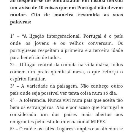
ao despedir-se de embaixador em Lisboa deixou
um aviso de 10 coisas que em Portugal não devem
mudar. Cito de maneira resumida as suas
palavras:
1° – “A ligação intergeracional. Portugal é o país
onde os jovens e os velhos conversam. Os
portugueses respeitam a primeira e a terceira idade
para benefício de todos.
2° – O lugar central da comida na vida diária; todos
comem um prato quente à mesa, o que reforça o
espírito familiar.
3° – A variedade da paisagem. Não conheço outro
país onde seja possível ver tanta coisa num só dia.
4° – A tolerância. Nunca vivi num país que aceita tão
bem os estrangeiros. Não é por acaso que Portugal é
considerado um dos países mais abertos aos
emigrantes pelo estudo internacional MIPEX.
5° – O café e os cafés. Lugares simples e acolhedores: