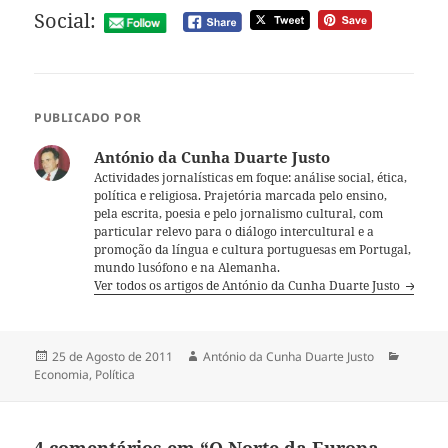
Social:
PUBLICADO POR
António da Cunha Duarte Justo
Actividades jornalísticas em foque: análise social, ética,
política e religiosa. Prajetória marcada pelo ensino,
pela escrita, poesia e pelo jornalismo cultural, com
particular relevo para o diálogo intercultural e a
promoção da língua e cultura portuguesas em Portugal,
mundo lusófono e na Alemanha.
Ver todos os artigos de António da Cunha Duarte Justo
Publicado
25 de Agosto de 2011
Autor
António da Cunha Duarte Justo
Categor
Economia
a
,
Política
4 comentários em “O Norte da Europa