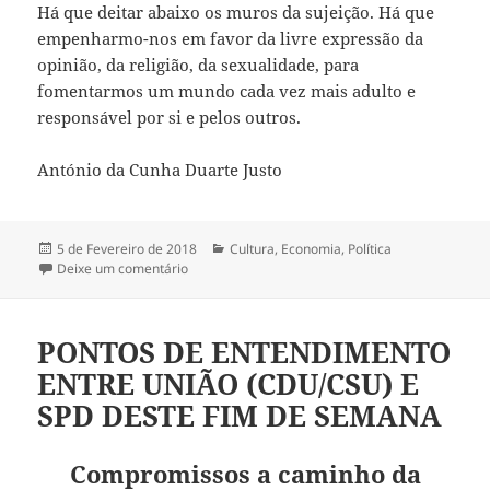
Há que deitar abaixo os muros da sujeição. Há que
empenharmo-nos em favor da livre expressão da
opinião, da religião, da sexualidade, para
fomentarmos um mundo cada vez mais adulto e
responsável por si e pelos outros.
António da Cunha Duarte Justo
Publicado
5 de Fevereiro de 2018
Categorias
Cultura
,
Economia
,
Política
a
Deixe um comentário
sobre QUEDA DO MURO DE BERLIM
PONTOS DE ENTENDIMENTO
ENTRE UNIÃO (CDU/CSU) E
SPD DESTE FIM DE SEMANA
Compromissos a caminho da