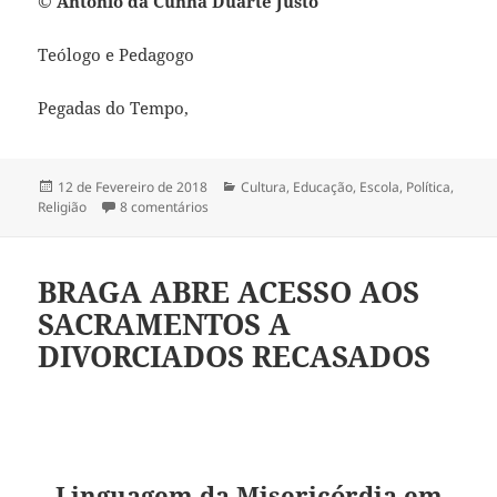
© António da Cunha Duarte Justo
Teólogo e Pedagogo
Pegadas do Tempo,
Publicado
12 de Fevereiro de 2018
Categorias
Cultura
,
Educação
,
Escola
,
Política
,
Religião
a
8 comentários
em A CONSCIÊNCIA INDIVIDUAL É O PRIMEI
BRAGA ABRE ACESSO AOS
SACRAMENTOS A
DIVORCIADOS RECASADOS
Linguagem da Misericórdia em