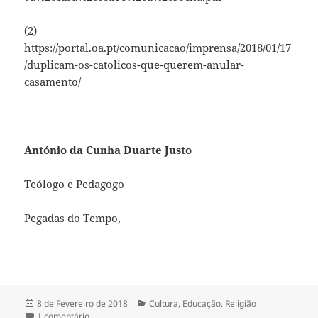
(2)
https://portal.oa.pt/comunicacao/imprensa/2018/01/17
/duplicam-os-catolicos-que-querem-anular-
casamento/
António da Cunha Duarte Justo
Teólogo e Pedagogo
Pegadas do Tempo,
Publicado
8 de Fevereiro de 2018
Categorias
Cultura
,
Educação
,
Religião
a
1 comentário
em BRAGA ABRE ACESSO AOS SACRAMENTOS A DIVOR