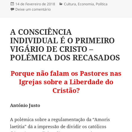
Publicado
14 de Fevereiro de 2018
Categorias
Cultura
,
Economia
,
Política
a
Deixe um comentário
sobre A SOCIALDEMOCRACIA NA EUROPA ENCON
A CONSCIÊNCIA
INDIVIDUAL É O PRIMEIRO
VIGÁRIO DE CRISTO –
POLÉMICA DOS RECASADOS
Porque não falam os Pastores nas
Igrejas sobre a Liberdade do
Cristão?
António Justo
A polémica sobre a regulamentação da “Amoris
laetitia” dá a impressão de dividir os católicos