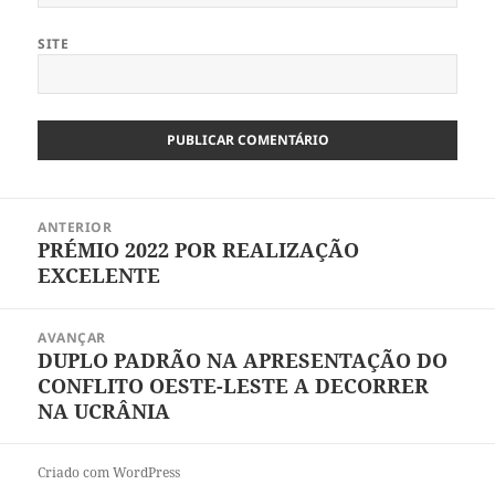
SITE
Navegação
ANTERIOR
de
PRÉMIO 2022 POR REALIZAÇÃO
Artigo
artigos
EXCELENTE
anterior:
AVANÇAR
DUPLO PADRÃO NA APRESENTAÇÃO DO
Artigo
CONFLITO OESTE-LESTE A DECORRER
seguinte:
NA UCRÂNIA
Criado com WordPress