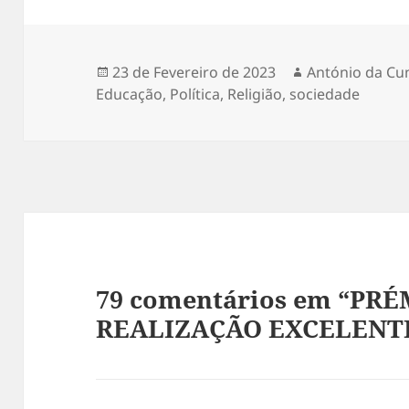
Publicado
23 de Fevereiro de 2023
Autor
António da Cu
Educação
a
,
Política
,
Religião
,
sociedade
79 comentários em “PRÉ
REALIZAÇÃO EXCELENT