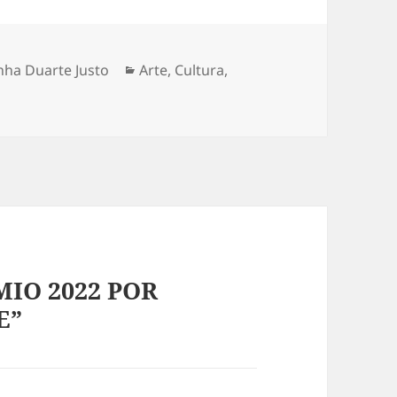
nha Duarte Justo
Categorias
Arte
,
Cultura
,
MIO 2022 POR
E”