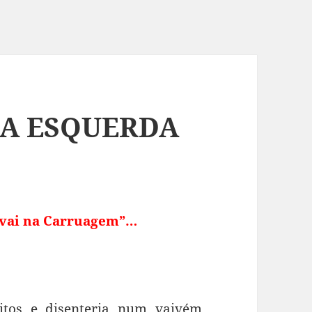
DA ESQUERDA
 vai na Carruagem”…
itos e disenteria num vaivém