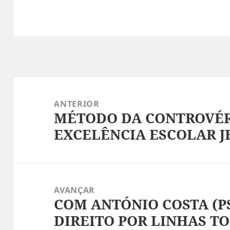
Navegação
de
ANTERIOR
MÉTODO DA CONTROVÉR
artigos
Artigo
EXCELÊNCIA ESCOLAR J
anterior:
AVANÇAR
COM ANTÓNIO COSTA (P
Artigo
DIREITO POR LINHAS T
seguinte: