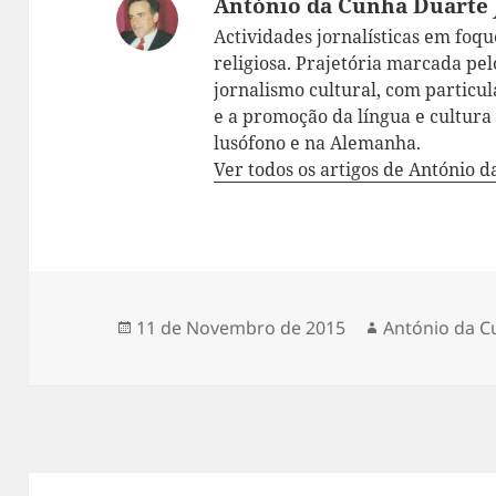
António da Cunha Duarte 
Actividades jornalísticas em foque:
religiosa. Prajetória marcada pelo
jornalismo cultural, com particul
e a promoção da língua e cultur
lusófono e na Alemanha.
Ver todos os artigos de António 
Publicado
11 de Novembro de 2015
Autor
António da C
a