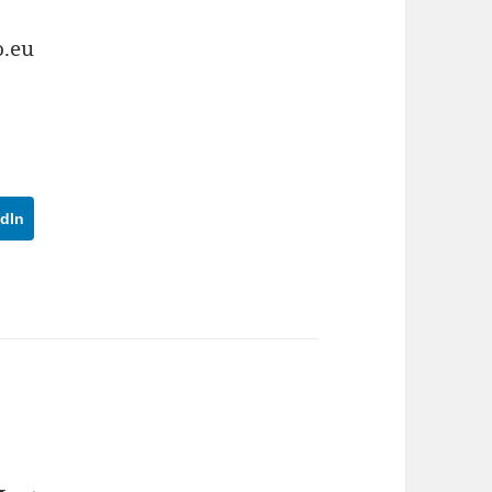
o.eu
dIn