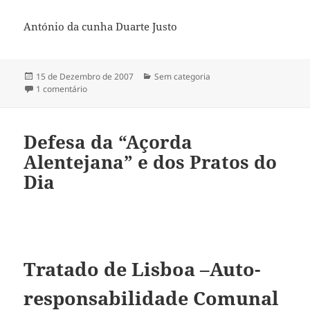
António da cunha Duarte Justo
Publicado
15 de Dezembro de 2007
Categorias
Sem categoria
a
1 comentário
em Salários Mínimos na Europa
Defesa da “Açorda
Alentejana” e dos Pratos do
Dia
Tratado de Lisboa –Auto-
responsabilidade Comunal