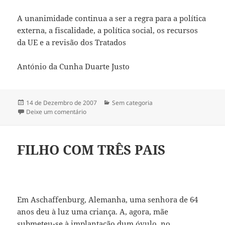
A unanimidade continua a ser a regra para a política
externa, a fiscalidade, a política social, os recursos
da UE e a revisão dos Tratados
António da Cunha Duarte Justo
Publicado
14 de Dezembro de 2007
Categorias
Sem categoria
a
Deixe um comentário
sobre O „Tratado de Lisboa“
FILHO COM TRÊS PAIS
Em Aschaffenburg, Alemanha, uma senhora de 64
anos deu à luz uma criança. A, agora, mãe
submeteu-se à implantação dum óvulo, no