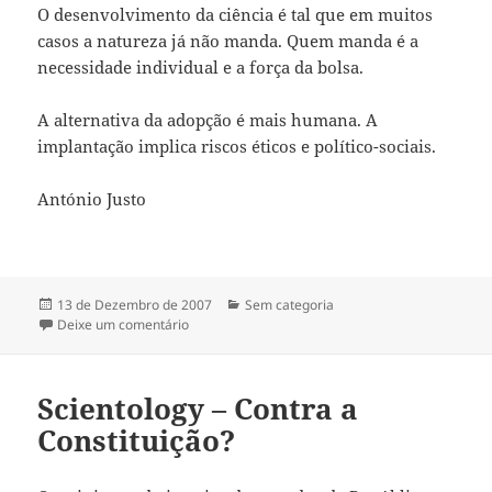
O desenvolvimento da ciência é tal que em muitos
casos a natureza já não manda. Quem manda é a
necessidade individual e a força da bolsa.
A alternativa da adopção é mais humana. A
implantação implica riscos éticos e político-sociais.
António Justo
Publicado
13 de Dezembro de 2007
Categorias
Sem categoria
a
Deixe um comentário
sobre FILHO COM TRÊS PAIS
Scientology – Contra a
Constituição?