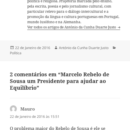
política e religiosa. Prajetória marcada pelo ensino,
pela escrita, poesia e pelo jornalismo cultural, com
particular relevo para o diálogo intercultural e a
promoção da língua e cultura portuguesas em Portugal,
mundo lusófono e na Alemanha.
Ver todos os artigos de António da Cunha Duarte Justo
Publicado
22 de Janeiro de 2016
Autor
António da Cunha Duarte Justo
Categor
Política
a
2 comentários em “Marcelo Rebelo de
Sousa um Presidente para ajudar ao
Equilíbrio”
Mauro
diz:
22 de Janeiro de 2016 às 15:51
O problema maior do Rebelo de Sousa é ele se