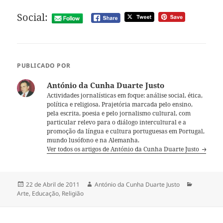
Social:
PUBLICADO POR
António da Cunha Duarte Justo
Actividades jornalísticas em foque: análise social, ética,
política e religiosa. Prajetória marcada pelo ensino,
pela escrita, poesia e pelo jornalismo cultural, com
particular relevo para o diálogo intercultural e a
promoção da língua e cultura portuguesas em Portugal,
mundo lusófono e na Alemanha.
Ver todos os artigos de António da Cunha Duarte Justo
Publicado
22 de Abril de 2011
Autor
António da Cunha Duarte Justo
Categoria
Arte
a
,
Educação
,
Religião