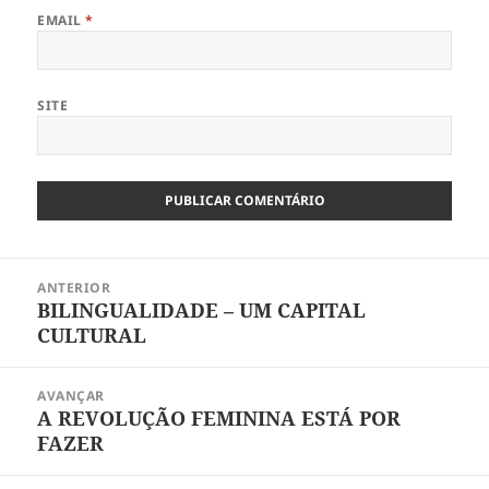
EMAIL
*
SITE
Navegação
ANTERIOR
de
BILINGUALIDADE – UM CAPITAL
Artigo
artigos
CULTURAL
anterior:
AVANÇAR
A REVOLUÇÃO FEMININA ESTÁ POR
Artigo
FAZER
seguinte: