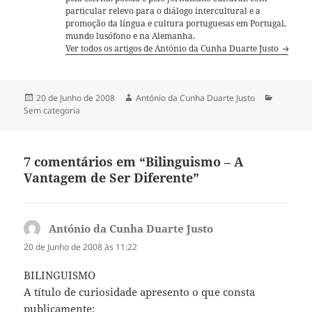
particular relevo para o diálogo intercultural e a
promoção da língua e cultura portuguesas em Portugal,
mundo lusófono e na Alemanha.
Ver todos os artigos de António da Cunha Duarte Justo
Publicado
20 de Junho de 2008
Autor
António da Cunha Duarte Justo
Categori
Sem categoria
a
7 comentários em “Bilinguismo – A
Vantagem de Ser Diferente”
António da Cunha Duarte Justo
diz:
20 de Junho de 2008 às 11:22
BILINGUISMO
A título de curiosidade apresento o que consta
publicamente: