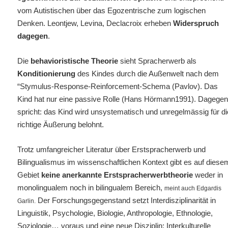
vom Autistischen über das Egozentrische zum logischen
Denken. Leontjew, Levina, Declacroix erheben
Widerspruch
dagegen
.
Die
behavioristische Theorie
sieht Spracherwerb als
Konditionierung
des Kindes durch die Außenwelt nach dem
“Stymulus-Response-Reinforcement-Schema (Pavlov). Das
Kind hat nur eine passive Rolle (Hans Hörmann1991). Dagege
spricht: das Kind wird unsystematisch und unregelmässig für di
richtige Äußerung belohnt.
Trotz umfangreicher Literatur über Erstspracherwerb und
Bilingualismus
im wissenschaftlichen Kontext gibt es auf diese
Gebiet
keine anerkannte Erstspracherwerbtheorie
weder in
monolingualem noch in bilingualem Bereich,
meint auch Edgardis
Der Forschungsgegenstand setzt Interdisziplinarität in
Garlin.
Linguistik, Psychologie, Biologie, Anthropologie, Ethnologie,
Soziologie… voraus und eine neue Disziplin: Interkulturelle