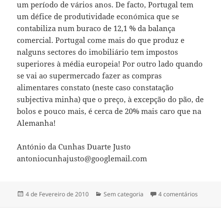
um período de vários anos. De facto, Portugal tem
um défice de produtividade económica que se
contabiliza num buraco de 12,1 % da balança
comercial. Portugal come mais do que produz e
nalguns sectores do imobiliário tem impostos
superiores à média europeia! Por outro lado quando
se vai ao supermercado fazer as compras
alimentares constato (neste caso constatação
subjectiva minha) que o preço, à excepção do pão, de
bolos e pouco mais, é cerca de 20% mais caro que na
Alemanha!
António da Cunhas Duarte Justo
antoniocunhajusto@googlemail.com
Publicado
4 de Fevereiro de 2010
Categorias
Sem categoria
4 comentários
em PAÍ
a