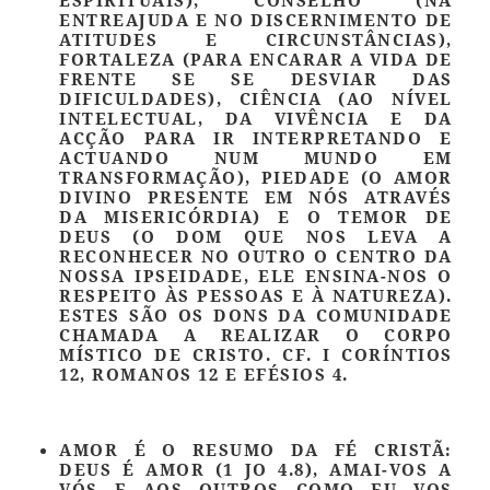
ESPIRITUAIS),
CONSELHO
(NA
ENTREAJUDA E NO DISCERNIMENTO DE
ATITUDES E CIRCUNSTÂNCIAS),
FORTALEZA
(PARA ENCARAR A VIDA DE
FRENTE SE SE DESVIAR DAS
DIFICULDADES),
CIÊNCIA
(AO NÍVEL
INTELECTUAL, DA VIVÊNCIA E DA
ACÇÃO PARA IR INTERPRETANDO E
ACTUANDO NUM MUNDO EM
TRANSFORMAÇÃO),
PIEDADE
(O AMOR
DIVINO PRESENTE EM NÓS ATRAVÉS
DA MISERICÓRDIA) E O
TEMOR DE
DEUS
(O DOM QUE NOS LEVA A
RECONHECER NO OUTRO O CENTRO DA
NOSSA IPSEIDADE, ELE ENSINA-NOS O
RESPEITO ÀS PESSOAS E À NATUREZA).
ESTES SÃO OS DONS DA COMUNIDADE
CHAMADA A REALIZAR O CORPO
MÍSTICO DE CRISTO. CF. I CORÍNTIOS
12, ROMANOS 12 E EFÉSIOS 4.
AMOR É O RESUMO DA FÉ CRISTÃ:
DEUS É AMOR (1 JO 4.8), AMAI-VOS A
VÓS E AOS OUTROS COMO EU VOS