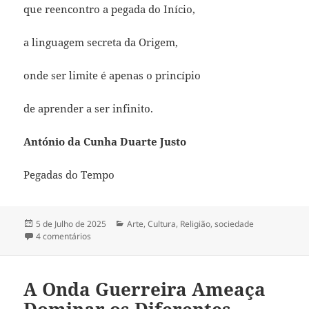
que reencontro a pegada do Início,
a linguagem secreta da Origem,
onde ser limite é apenas o princípio
de aprender a ser infinito.
António da Cunha Duarte Justo
Pegadas do Tempo
Publicado
5 de Julho de 2025
Categorias
Arte
,
Cultura
,
Religião
,
sociedade
a
4 comentários
em NO PRINCÍPIO DOS PRINCÍPIOS
A Onda Guerreira Ameaça
Dominar os Diferentes