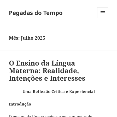
Pegadas do Tempo
MENU
E
WIDGETS
Mês:
Julho 2025
O Ensino da Língua
Materna: Realidade,
Intenções e Interesses
Uma Reflexão Crítica e Experiencial
Introdução
O ensino da língua materna em contextos de