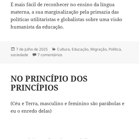
É mais fácil de reconhecer no ensino da língua
materna, a sua marginalização pela primazia das
políticas utilitaristas e globalistas sobre uma visão
humanista da educação.
Publicado
7 de Julho de 2025
Categorias
Cultura
,
Educação
,
Migração
,
Política
,
sociedade
a
7 comentários
em O Ensino da Língua Materna: Realidade, 
NO PRINCÍPIO DOS
PRINCÍPIOS
(Céu e Terra, masculino e feminino são parábolas e
eu o enredo delas)