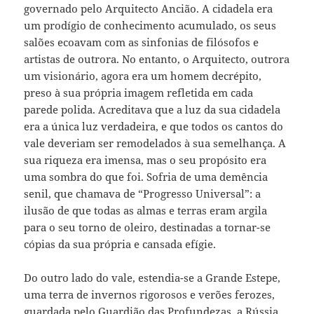
governado pelo Arquitecto Ancião. A cidadela era
um prodígio de conhecimento acumulado, os seus
salões ecoavam com as sinfonias de filósofos e
artistas de outrora. No entanto, o Arquitecto, outrora
um visionário, agora era um homem decrépito,
preso à sua própria imagem refletida em cada
parede polida. Acreditava que a luz da sua cidadela
era a única luz verdadeira, e que todos os cantos do
vale deveriam ser remodelados à sua semelhança. A
sua riqueza era imensa, mas o seu propósito era
uma sombra do que foi. Sofria de uma demência
senil, que chamava de “Progresso Universal”: a
ilusão de que todas as almas e terras eram argila
para o seu torno de oleiro, destinadas a tornar-se
cópias da sua própria e cansada efígie.
Do outro lado do vale, estendia-se a Grande Estepe,
uma terra de invernos rigorosos e verões ferozes,
guardada pelo Guardião das Profundezas, a Rússia.