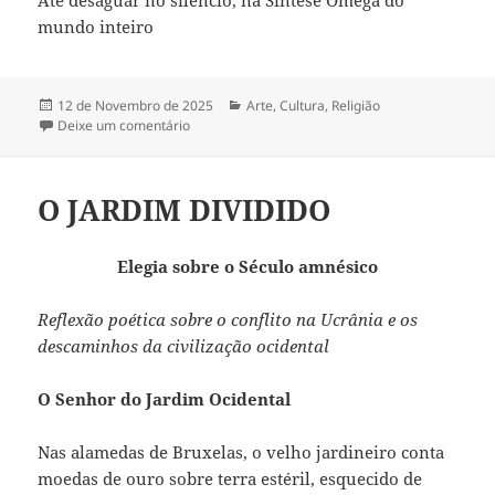
mundo inteiro
Publicado
12 de Novembro de 2025
Categorias
Arte
,
Cultura
,
Religião
a
Deixe um comentário
sobre POEMA DA CONSCIÊNCIA CÓSMICA NA L
O JARDIM DIVIDIDO
Elegia sobre o Século amnésico
Reflexão poética sobre o conflito na Ucrânia e os
descaminhos da civilização ocidental
O Senhor do Jardim Ocidental
Nas alamedas de Bruxelas, o velho jardineiro conta
moedas de ouro sobre terra estéril, esquecido de