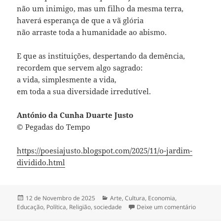
não um inimigo, mas um filho da mesma terra,
haverá esperança de que a vã glória
não arraste toda a humanidade ao abismo.
E que as instituições, despertando da demência,
recordem que servem algo sagrado:
a vida, simplesmente a vida,
em toda a sua diversidade irredutível.
António da Cunha Duarte Justo
© Pegadas do Tempo
https://poesiajusto.blogspot.com/2025/11/o-jardim-
dividido.html
Publicado
12 de Novembro de 2025
Categorias
Arte
,
Cultura
,
Economia
,
Educação
a
,
Política
,
Religião
,
sociedade
Deixe um comentário
sobre O