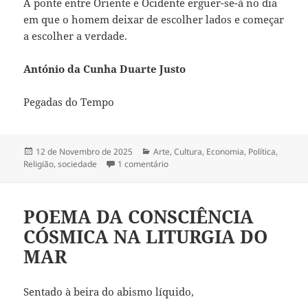
A ponte entre Oriente e Ocidente erguer-se-á no dia
em que o homem deixar de escolher lados e começar
a escolher a verdade.
António da Cunha Duarte Justo
Pegadas do Tempo
Publicado
12 de Novembro de 2025
Categorias
Arte
,
Cultura
,
Economia
,
Política
,
Religião
a
,
sociedade
1 comentário
em O VALE DAS LUZES CEGAS
POEMA DA CONSCIÊNCIA
CÓSMICA NA LITURGIA DO
MAR
Sentado à beira do abismo líquido,