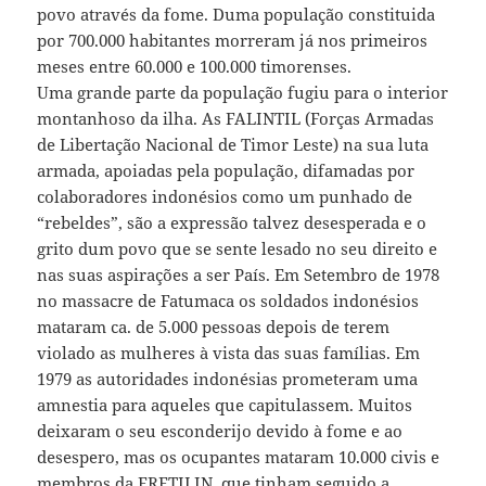
povo através da fome. Duma população constituida
por 700.000 habitantes morreram já nos primeiros
meses entre 60.000 e 100.000 timorenses.
Uma grande parte da população fugiu para o interior
montanhoso da ilha. As FALINTIL (Forças Armadas
de Libertação Nacional de Timor Leste) na sua luta
armada, apoiadas pela população, difamadas por
colaboradores indonésios como um punhado de
“rebeldes”, são a expressão talvez desesperada e o
grito dum povo que se sente lesado no seu direito e
nas suas aspirações a ser País. Em Setembro de 1978
no massacre de Fatumaca os soldados indonésios
mataram ca. de 5.000 pessoas depois de terem
violado as mulheres à vista das suas famílias. Em
1979 as autoridades indonésias prometeram uma
amnestia para aqueles que capitulassem. Muitos
deixaram o seu esconderijo devido à fome e ao
desespero, mas os ocupantes mataram 10.000 civis e
membros da FRETILIN, que tinham seguido a