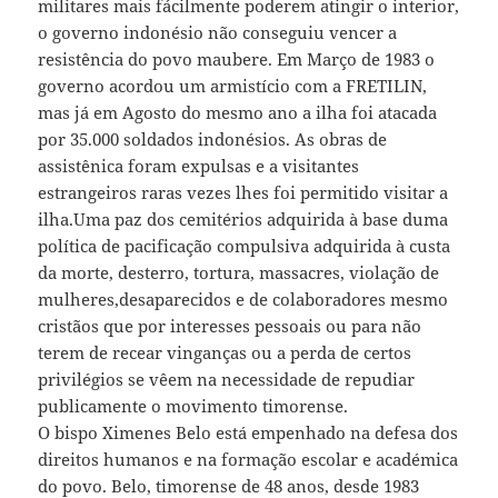
militares mais fácilmente poderem atingir o interior,
o governo indonésio não conseguiu vencer a
resistência do povo maubere. Em Março de 1983 o
governo acordou um armistício com a FRETILIN,
mas já em Agosto do mesmo ano a ilha foi atacada
por 35.000 soldados indonésios. As obras de
assistênica foram expulsas e a visitantes
estrangeiros raras vezes lhes foi permitido visitar a
ilha.Uma paz dos cemitérios adquirida à base duma
política de pacificação compulsiva adquirida à custa
da morte, desterro, tortura, massacres, violação de
mulheres,desaparecidos e de colaboradores mesmo
cristãos que por interesses pessoais ou para não
terem de recear vinganças ou a perda de certos
privilégios se vêem na necessidade de repudiar
publicamente o movimento timorense.
O bispo Ximenes Belo está empenhado na defesa dos
direitos humanos e na formação escolar e académica
do povo. Belo, timorense de 48 anos, desde 1983