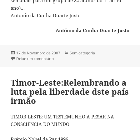
semanais para um grupo de 32 alunos do 1° ao 10°
ano)…
António da Cunha Duarte Justo
António da Cunha Duarte Justo
Publicado
17 de Novembro de 2007
Categorias
Sem categoria
a
Deixe um comentário
sobre Ensino de Português no estrangeiro
Timor-Leste:Relembrando a
luta pela liberdade dste país
irmão
TIMOR-LESTE: UM TESTEMUNHO A PESAR NA
CONSCIÊNCIA DO MUNDO
Prémio Nobel da Paz 1996