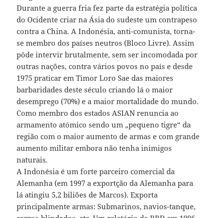
Durante a guerra fria fez parte da estratégia política
do Ocidente criar na Ásia do sudeste um contrapeso
contra a China. A Indonésia, anti-comunista, torna-
se membro dos países neutros (Bloco Livre). Assim
pôde intervir brutalmente, sem ser incomodada por
outras nações, contra vários povos no país e desde
1975 praticar em Timor Loro Sae das maiores
barbaridades deste século criando lá o maior
desemprego (70%) e a maior mortalidade do mundo.
Como membro dos estados ASIAN renuncia ao
armamento atómico sendo um „pequeno tigre“ da
região com o maior aumento de armas e com grande
aumento militar embora não tenha inimigos
naturais.
A Indonésia é um forte parceiro comercial da
Alemanha (em 1997 a exportção da Alemanha para
lá atingiu 5,2 biliões de Marcos). Exporta
principalmente armas: Submarinos, navios-tanque,
carros-blindados, etc. Um relatório da BRD em 1996