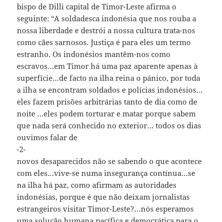
bispo de Dilli capital de Timor-Leste afirma o
seguinte: “A soldadesca indonésia que nos rouba a
nossa liberdade e destrói a nossa cultura trata-nos
como cães sarnosos. Justiça é para eles um termo
estranho. Os indonésios mantêm-nos como
escravos…em Timor há uma paz aparente apenas à
superfície…de facto na ilha reina o pánico, por toda
a ilha se encontram soldados e polícias indonésios…
eles fazem prisões arbitrárias tanto de dia como de
noite …eles podem torturar e matar porque sabem
que nada será conhecido no exterior… todos os dias
ouvimos falar de
-2-
novos desaparecidos não se sabendo o que acontece
com eles…vive-se numa insegurança contínua…se
na ilha há paz, como afirmam as autoridades
indonésias, porque é que não deixam jornalistas
estrangeiros visitar Timor-Leste?…nós esperamos
uma solução humana pacífica e democrática para o