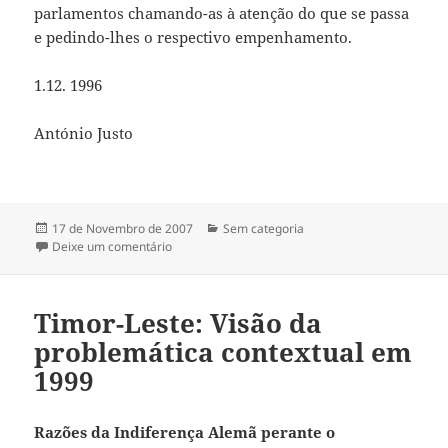
parlamentos chamando-as à atenção do que se passa
e pedindo-lhes o respectivo empenhamento.
1.12. 1996
António Justo
Publicado
17 de Novembro de 2007
Categorias
Sem categoria
a
Deixe um comentário
sobre Timor-Leste:Relembrando a luta pela liber
Timor-Leste: Visão da
problemática contextual em
1999
Razões da Indiferença Alemã perante o