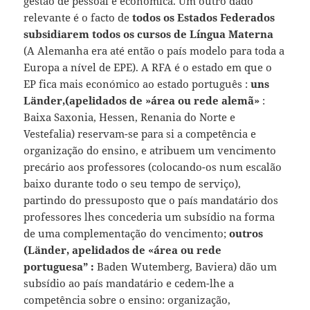
gestão de pessoal e económica. Um outro dado
relevante é o facto de
todos os Estados Federados
subsidiarem todos os cursos de Língua Materna
(A Alemanha era até então o país modelo para toda a
Europa a nível de EPE). A RFA é o estado em que o
EP fica mais económico ao estado português :
uns
Länder,(apelidados de »área ou rede alemã»
:
Baixa Saxonia, Hessen, Renania do Norte e
Vestefalia) reservam-se para si a competência e
organização do ensino, e atribuem um vencimento
precário aos professores (colocando-os num escalão
baixo durante todo o seu tempo de serviço),
partindo do pressuposto que o país mandatário dos
professores lhes concederia um subsídio na forma
de uma complementação do vencimento;
outros
(Länder, apelidados de «área ou rede
portuguesa” :
Baden Wutemberg, Baviera) dão um
subsídio ao país mandatário e cedem-lhe a
competência sobre o ensino: organização,